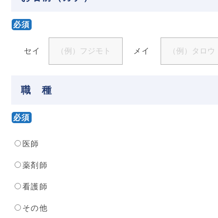
必須
セイ
メイ
職 種
必須
医師
薬剤師
看護師
その他